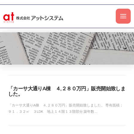
「カーサ大通りA棟 ４,２８０万円」販売開始致しま
した。
「カーサ大通りA棟 ４,２８０万円」販売開始致しました。 専有面積：
９１．３２㎡ ３LDK 地上１４階１３階部分 築年数 …