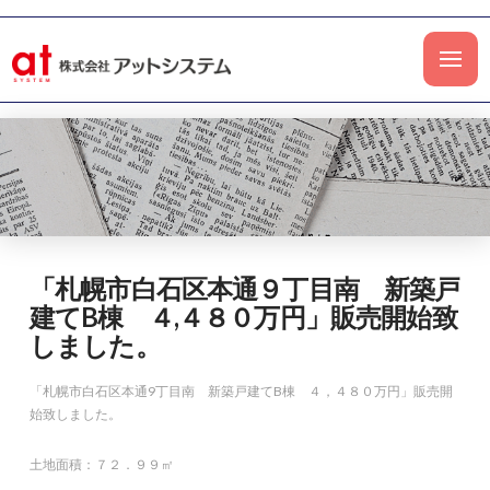
「札幌市白石区本通９丁目南 新築戸
建てB棟 ４,４８０万円」販売開始致
しました。
「札幌市白石区本通9丁目南 新築戸建てB棟 ４，４８０万円」販売開
始致しました。
土地面積：７２．９９㎡