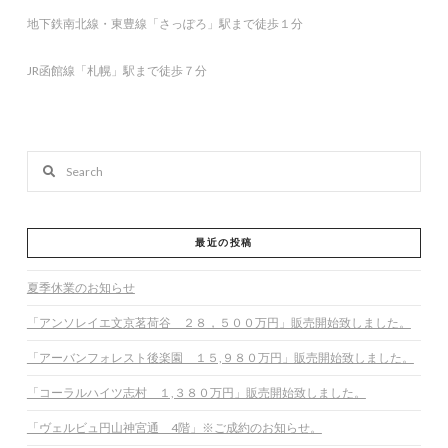
地下鉄南北線・東豊線「さっぽろ」駅まで徒歩１分
JR函館線「札幌」駅まで徒歩７分
Search
最近の投稿
夏季休業のお知らせ
「アンソレイエ文京茗荷谷 ２８，５００万円」販売開始致しました。
「アーバンフォレスト後楽園 １５,９８０万円」販売開始致しました。
「コーラルハイツ志村 １,３８０万円」販売開始致しました。
「ヴェルビュ円山神宮通 4階」※ご成約のお知らせ。