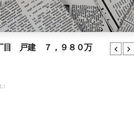
丁目 戸建 ７，９８０万
む）