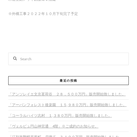
※外構工事２０２２年１０月下旬完了予定
Search
最近の投稿
「アンソレイエ文京茗荷谷 ２８，５００万円」販売開始致しました。
「アーバンフォレスト後楽園 １５,９８０万円」販売開始致しました。
「コーラルハイツ志村 １,３８０万円」販売開始致しました。
「ヴェルビュ円山神宮通 4階」※ご成約のお知らせ。
「江別市野幌若葉町 戸建て ３,１９０万円」販売開始致しました。