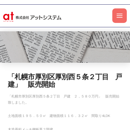
「札幌市厚別区厚別西５条２丁目 戸
建」 販売開始
「札幌市厚別区厚別西５条２丁目 戸建 ２，５８０万円」 販売開始
致しました。
土地面積１９５．５０㎡ 建物面積１１６．３２㎡ 間取り4LDK
木造亜鉛メッキ鋼板葺２階建